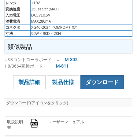
レンジ
±10V
変換速度
25usec/ch(MAX)
入力電圧
DC5V±0.5V
消費電流
MAX280mA
コネクタ
XG4C-2034（OMROM社製）
寸法
90W × 90D × 20H
類似製品
USBコントローラボード →
M-802
H8/3664互換ボード →
M-811
製品詳細
製品仕様
ダウンロード
ダウンロード(アイコンをクリック)
取扱説明
ユーザーマニュアル
書