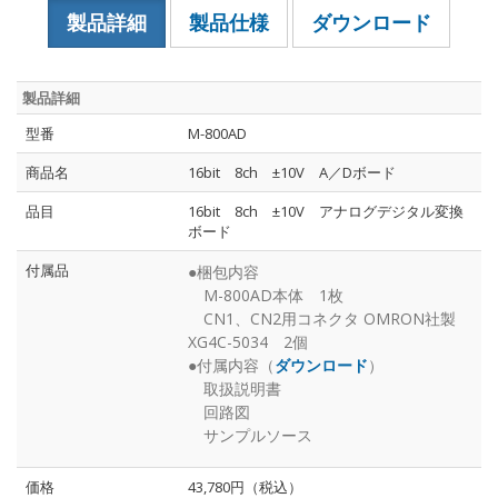
製品詳細
製品仕様
ダウンロード
製品詳細
型番
M-800AD
商品名
16bit 8ch ±10V A／Dボード
品目
16bit 8ch ±10V アナログデジタル変換
ボード
付属品
●梱包内容
M-800AD本体 1枚
CN1、CN2用コネクタ OMRON社製
XG4C-5034 2個
●付属内容（
ダウンロード
）
取扱説明書
回路図
サンプルソース
価格
43,780円（税込）