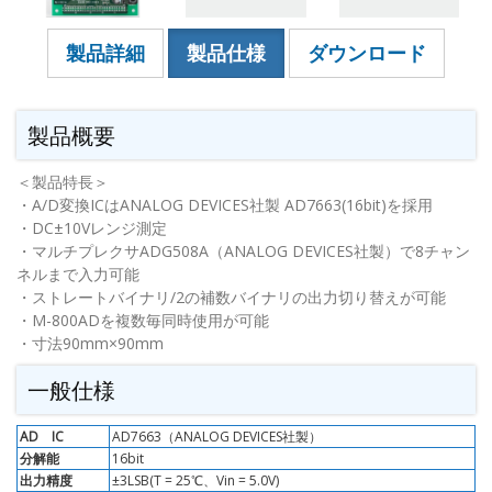
製品詳細
製品仕様
ダウンロード
製品概要
＜製品特長＞
・A/D変換ICはANALOG DEVICES社製 AD7663(16bit)を採用
・DC±10Vレンジ測定
・マルチプレクサADG508A（ANALOG DEVICES社製）で8チャン
ネルまで入力可能
・ストレートバイナリ/2の補数バイナリの出力切り替えが可能
・M-800ADを複数毎同時使用が可能
・寸法90mm×90mm
一般仕様
AD IC
AD7663（ANALOG DEVICES社製）
分解能
16bit
出力精度
±3LSB(T = 25℃、Vin = 5.0V)