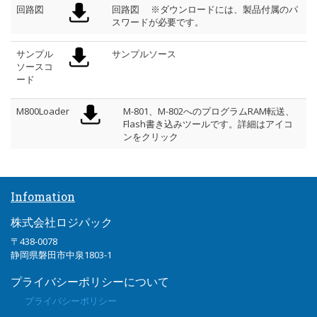
回路図
回路図 ※ダウンロードには、製品付属のパ
スワードが必要です。
サンプル
サンプルソース
ソースコ
ード
M800Loader
M-801、M-802へのプログラムRAM転送、
Flash書き込みツールです。詳細はアイコ
ンをクリック
Infomation
株式会社ロジパック
〒438-0078
静岡県磐田市中泉1803-1
プライバシーポリシーについて
プライバシーポリシー