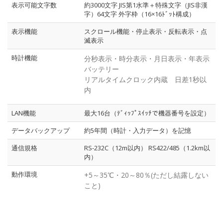
表示可能文字数
約3000文字 JIS第1水準＋特殊文字（JIS非漢
字）64文字 外字枠（16×16ﾄﾞｯﾄ構成）
表示機能
スクロール機能・停止表示・反転表示・点
滅表示
時計機能
分秒表示・時分表示・月日表示・年表示
バッテリー
リアルタイムクロック内蔵 日差1秒以
内
LAN機能
最大16台（ﾃﾞｨｯﾌﾟｽｲｯﾁで機器番号を設定）
データバックアップ
約5年間（時計・入力データ）を記憶
通信規格
RS-232C（12m以内） RS422/485（1.2km以
内）
動作環境
+5～35℃・20～80％(ただし結露しない
こと)