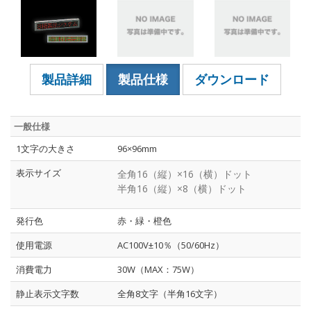
製品詳細
製品仕様
ダウンロード
一般仕様
1文字の大きさ
96×96mm
表示サイズ
全角16（縦）×16（横）ドット
半角16（縦）×8（横）ドット
発行色
赤・緑・橙色
使用電源
AC100V±10％（50/60Hz）
消費電力
30W（MAX：75W）
静止表示文字数
全角8文字（半角16文字）