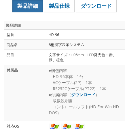
製品詳細
製品仕様
ダウンロード
製品詳細
型番
HD-96
商品名
8桁漢字表示システム
品目
文字サイズ：□96mm LED発光色：赤、
緑、橙色
付属品
●梱包内容
HD-96本体 1台
ACケーブル(2P) 1本
RS232Cケーブル(PT22) 1本
●付属内容（
ダウンロード
）
取扱説明書
コントロールソフト(HD For Win HD
DOS)
対応OS