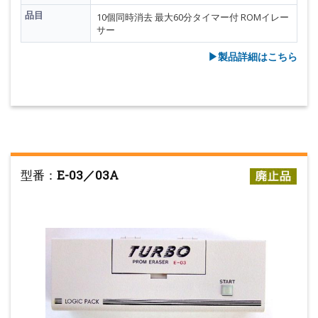
品目
10個同時消去 最大60分タイマー付 ROMイレー
サー
▶︎製品詳細はこちら
型番：
E-03／03A