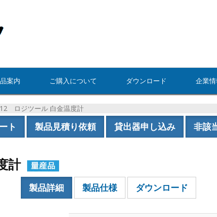
品案内
ご購入について
ダウンロード
企業情
-112 ロジツール 白金温度計
ート
製品見積り依頼
貸出器申し込み
非該
温度計
製品詳細
製品仕様
ダウンロード