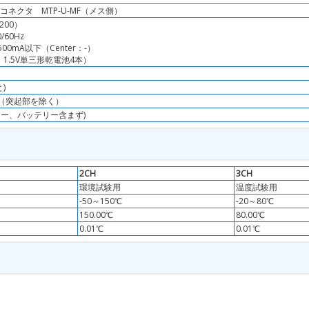
コネクタ MTP-U-MF（メス側）
200）
/60Hz
500mA以下（Center：-）
1.5V単三形乾電池4本）
)
 60H（突起部を除く）
プター、バッテリー含まず)
2CH
3CH
環境試験用
温度試験用
-50～150℃
-20～80℃
150.00℃
80.00℃
0.01℃
0.01℃