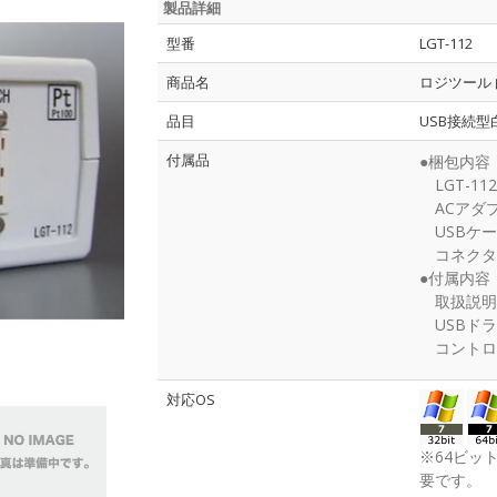
製品詳細
型番
LGT-112
商品名
ロジツール
品目
USB接続
付属品
●梱包内容
LGT-11
ACアダプタ
USBケーブ
コネクタ O
●付属内容
取扱説明
USBドラ
コントロール
対応OS
※64ビッ
要です。