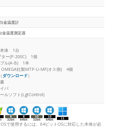
 白金温度計
型白金温度測定器
2本体 1台
ー(P-200C) 1個
ル(A-B) 1本
MEGA社製MTP-U-MF(オス側) 4個
（
ダウンロード
）
書
イバ
ソフト(LgtControl)
トOSで使用するには、64ビットOSに対応した本体が必