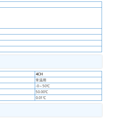
4CH
常温用
-0～50℃
50.00℃
0.01℃