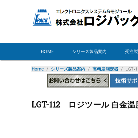
HOME
シリーズ製品案内
受注製
Home
∕
シリーズ製品案内
∕
高精度測定器
∕
LGT
技術サポ
LGT-112 ロジツール 白金