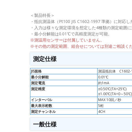
＜製品特長＞
・抵抗測温体（Pt100 JIS C1602-1997 準拠）に
・入力は様々な測定環境を想定した4種類の測定範囲に
・最小分解能は0.01℃で高精度測定が可能。
※測温用センサーは付属していません。
※その他の測定範囲、組合せについては別途ご相談く
測定仕様
JIS規格
測温抵抗体 C1602-
最小分解能
0.01℃
測定電流
約1mA
測定精度
±0.50℃(TA=25℃)
±1.00℃(TA=0～50℃)
インターバル
MAX 10回／秒
最大表示桁数
5桁
測定チャンネル
4CH
一般仕様