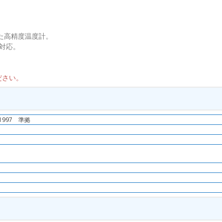
対応した高精度温度計。
対応。
ださい。
1997 準拠