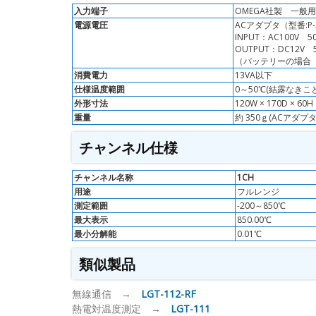
入力端子
OMEGA社製 一般用
電源電圧
ACアダプタ（型番:P-
INPUT：AC100V 50
OUTPUT：DC12V 
（バッテリーの場合 
消費電力
13VA以下
仕様温度範囲
0～50℃(結露なきこと
外形寸法
120W × 170D ×
重量
約 350ｇ(ACアダ
チャンネル仕様
チャンネル名称
1CH
用途
フルレンジ
測定範囲
-200～850℃
最大表示
850.00℃
最小分解能
0.01℃
類似製品
無線通信 →
LGT-112-RF
熱電対温度測定 →
LGT-111